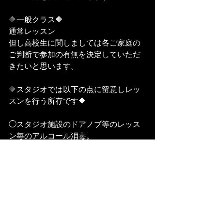
🔶一般クラス🔶
通常レッスン
但し高校生に関しましては各ご家庭の
ご判断で参加の有無を決定していただ
きたいと思います。
🔶スタジオでは以下の点に留意しレッ
スンを行う所存です🔶
◯スタジオ施設のドアノブ等のレッス
ン毎のアルコール消毒。
◯アルコール系消毒液の常設と手洗い
の徹底。
◯レッスン中のドア開放での換気。
◯インストラクターのマスク着用。
🔶クラスご参加の皆様へ🔶